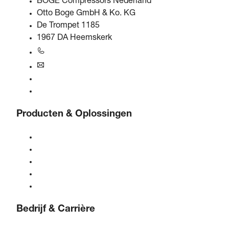
BOGE Compressors Nederland
Otto Boge GmbH & Ko. KG
De Trompet 1185
1967 DA Heemskerk
+31 251 - 652434
bogebenelux@boge.com
24/7 Hulplijn
Contact opnemen
Producten & Oplossingen
Compressoren
Gasgeneratoren
Persluchtbehandeling
Bediening
Oplossingen & Industrieën
Bedrijf & Carrière