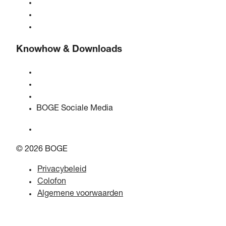
Over BOGE
BOGE internationaal
Vacatures bij BOGE
Knowhow & Downloads
Kwaliteit & certificeringen
Veiligheidsinformatiebladen
EU-gegevenswetverklaring
BOGE Sociale Media
© 2026 BOGE
Privacybeleid
Colofon
Algemene voorwaarden