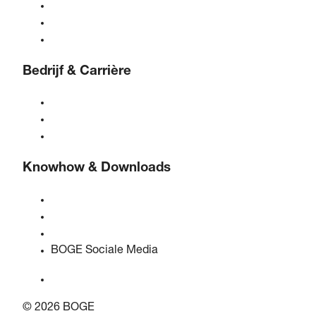
Persluchtbehandeling
Bediening
Oplossingen & Industrieën
Bedrijf & Carrière
Over BOGE
BOGE internationaal
Vacatures bij BOGE
Knowhow & Downloads
Kwaliteit & certificeringen
Veiligheidsinformatiebladen
EU-gegevenswetverklaring
BOGE Sociale Media
© 2026 BOGE