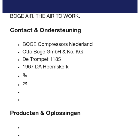
BOGE AIR. THE AIR TO WORK.
Contact & Ondersteuning
BOGE Compressors Nederland
Otto Boge GmbH & Ko. KG
De Trompet 1185
1967 DA Heemskerk
+31 251 - 652434
bogebenelux@boge.com
24/7 Hulplijn
Contact opnemen
Producten & Oplossingen
Compressoren
Gasgeneratoren