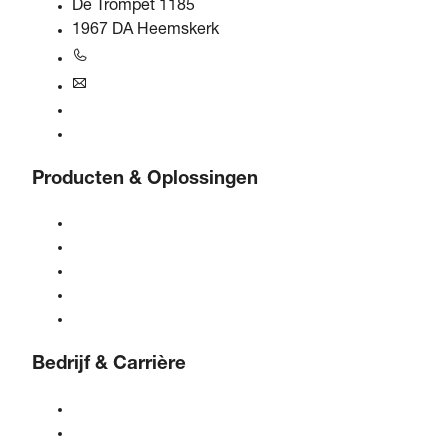
De Trompet 1185
1967 DA Heemskerk
+31 251 - 652434
bogebenelux@boge.com
24/7 Hulplijn
Contact opnemen
Producten & Oplossingen
Compressoren
Gasgeneratoren
Persluchtbehandeling
Bediening
Oplossingen & Industrieën
Bedrijf & Carrière
Over BOGE
BOGE internationaal