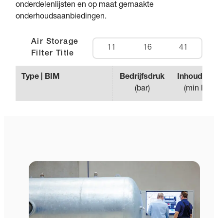
onderdelenlijsten en op maat gemaakte
onderhoudsaanbiedingen.
Air Storage
11
16
41
Filter Title
Type | BIM
Bedrijfsdruk
Inhoud van
(
bar
)
(
min liter 