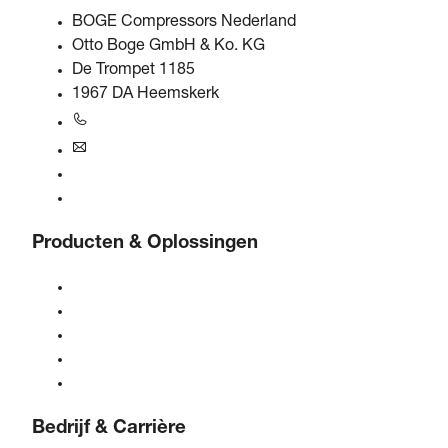
BOGE Compressors Nederland
Otto Boge GmbH & Ko. KG
De Trompet 1185
1967 DA Heemskerk
+31 251 - 652434
bogebenelux@boge.com
24/7 Hulplijn
Contact opnemen
Producten & Oplossingen
Compressoren
Gasgeneratoren
Persluchtbehandeling
Bediening
Oplossingen & Industrieën
Bedrijf & Carrière