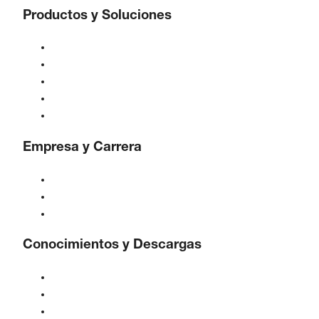
Productos y Soluciones
Compresores
Generadores de gas
Tratamiento de aire comprimido
Controles
Soluciones e Industrias
Empresa y Carrera
Acerca de BOGE
BOGE internacional
Empleos en BOGE
Conocimientos y Descargas
Calidad y certificaciones
Hojas de Datos de Seguridad
Declaración sobre la Ley de datos de la UE