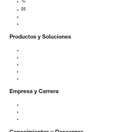
+1770-874-1570
usa@boge.com
Línea de ayuda 24/7
Contacto
Productos y Soluciones
Compresores
Generadores de gas
Tratamiento de aire comprimido
Controles
Soluciones e Industrias
Empresa y Carrera
Acerca de BOGE
BOGE internacional
Empleos en BOGE