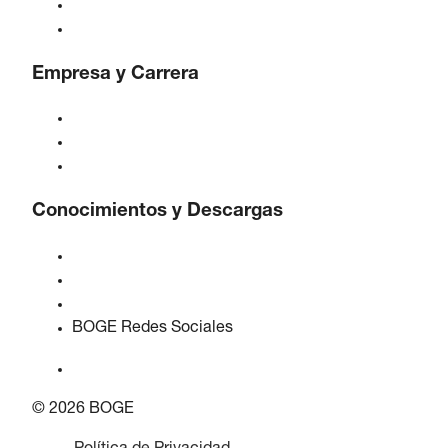
Controles
Soluciones e Industrias
Empresa y Carrera
Acerca de BOGE
BOGE internacional
Empleos en BOGE
Conocimientos y Descargas
Calidad y certificaciones
Hojas de Datos de Seguridad
Declaración sobre la Ley de datos de la UE
BOGE Redes Sociales
© 2026 BOGE