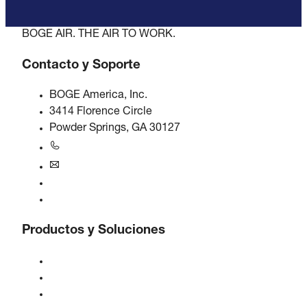
BOGE AIR. THE AIR TO WORK.
Contacto y Soporte
BOGE America, Inc.
3414 Florence Circle
Powder Springs, GA 30127
+1770-874-1570
usa@boge.com
Línea de ayuda 24/7
Contacto
Productos y Soluciones
Compresores
Generadores de gas
Tratamiento de aire comprimido