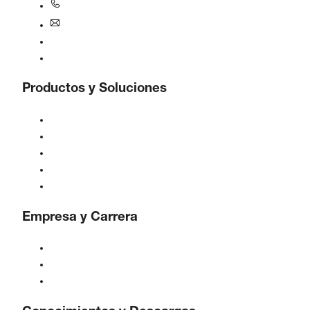
+1770-874-1570
usa@boge.com
Línea de ayuda 24/7
Contacto
Productos y Soluciones
Compresores
Generadores de gas
Tratamiento de aire comprimido
Controles
Soluciones e Industrias
Empresa y Carrera
Acerca de BOGE
BOGE internacional
Empleos en BOGE