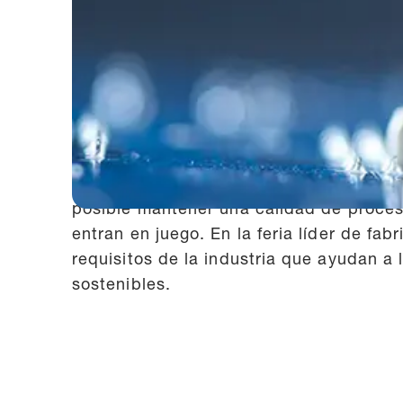
Eficiencia energética y fiabili
En Productronica en Múnich, BOGE e INM
fabricación de electrónica en el Hall A4
la eficiencia energética y la flexibilida
completas eficientes desde una sola fuen
Ya sea atmósferas protectoras, reflujo, 
posible mantener una calidad de proce
entran en juego. En la feria líder de fa
requisitos de la industria que ayudan 
sostenibles.