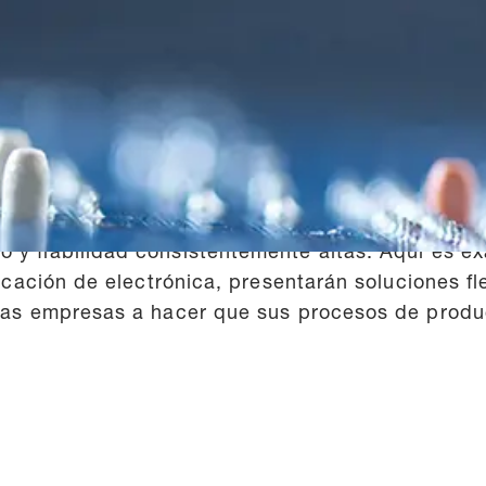
dad del proceso con aire comprimido y n
ATEC presentarán soluciones eficientes de aire
, Stand 442, del 18 al 21 de noviembre. En una in
d son cruciales para la competitividad y la calidad
te, desde la planificación hasta el servicio post
THT o soldadura por ola: sin un suministro poten
so y fiabilidad consistentemente altas. Aquí e
bricación de electrónica, presentarán soluciones 
a las empresas a hacer que sus procesos de produ