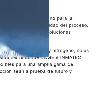
itrógeno
 comprimido y nitrógeno para la
dustria donde la fiabilidad del proceso,
, el fuerte dúo ofrece soluciones
venta.
te de aire comprimido y nitrógeno, no es
s exactamente donde BOGE e INMATEC
flexibles para una amplia gama de
cción sean a prueba de futuro y