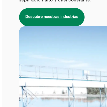
separación alto y casi constante.
Descubre nuestras industrias