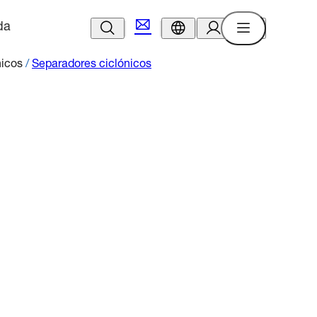
da
nicos
/
Separadores ciclónicos