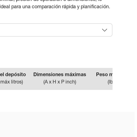
 Ideal para una comparación rápida y planificación.
el depósito
Dimensiones máximas
Peso máximo
 máx litros
)
(
A x H x P inch
)
(
lbs
)