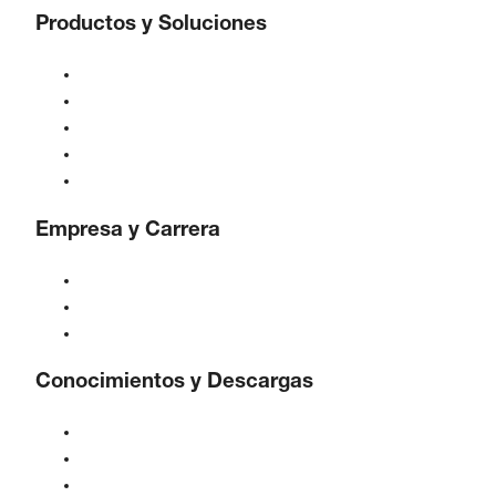
Productos y Soluciones
Compresores
Generadores de gas
Tratamiento de aire comprimido
Controles
Soluciones e Industrias
Empresa y Carrera
Acerca de BOGE
BOGE internacional
Empleos en BOGE
Conocimientos y Descargas
Calidad y certificaciones
Hojas de Datos de Seguridad
Declaración sobre la Ley de datos de la UE