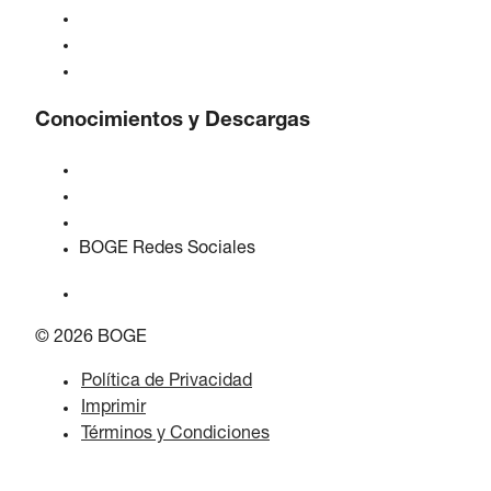
Acerca de BOGE
BOGE internacional
Empleos en BOGE
Conocimientos y Descargas
Calidad y certificaciones
Hojas de Datos de Seguridad
Declaración sobre la Ley de datos de la UE
BOGE Redes Sociales
© 2026 BOGE
Política de Privacidad
Imprimir
Términos y Condiciones