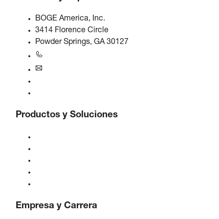
BOGE America, Inc.
3414 Florence Circle
Powder Springs, GA 30127
+1770-874-1570
usa@boge.com
Línea de ayuda 24/7
Contacto
Productos y Soluciones
Compresores
Generadores de gas
Tratamiento de aire comprimido
Controles
Soluciones e Industrias
Empresa y Carrera