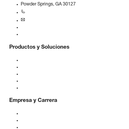
Powder Springs, GA 30127
+1770-874-1570
usa@boge.com
Línea de ayuda 24/7
Contacto
Productos y Soluciones
Compresores
Generadores de gas
Tratamiento de aire comprimido
Controles
Soluciones e Industrias
Empresa y Carrera
Acerca de BOGE
BOGE internacional
Empleos en BOGE