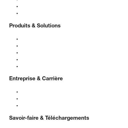
Assistance 24/7
Contact
Produits & Solutions
Compresseurs
Générateurs de gaz
Traitement de l'air comprimé
Contrôles
Solutions & Industries
Entreprise & Carrière
À propos de BOGE
BOGE international
Emplois chez BOGE
Savoir-faire & Téléchargements