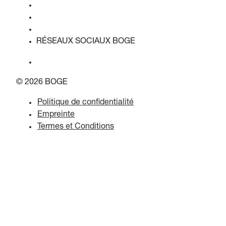
Qualité & certifications
Fiches de données de sécurité
Déclaration sur l'acte de l'UE sur les données
RÉSEAUX SOCIAUX BOGE
© 2026 BOGE
Politique de confidentialité
Empreinte
Termes et Conditions