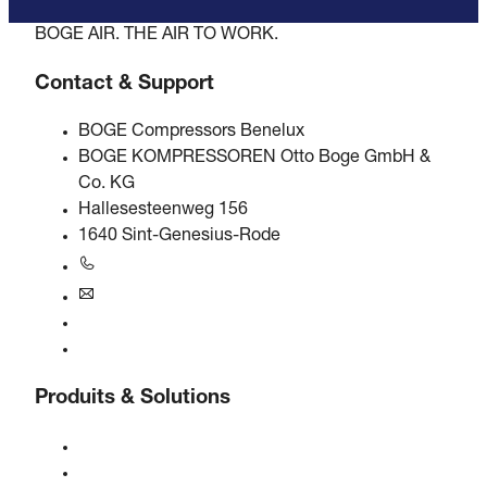
BOGE AIR. THE AIR TO WORK.
Contact & Support
BOGE Compressors Benelux
BOGE KOMPRESSOREN Otto Boge GmbH &
Co. KG
Hallesesteenweg 156
1640 Sint-Genesius-Rode
+31 251 - 652434
bogebenelux@boge.com
Assistance 24/7
Contact
Produits & Solutions
Compresseurs
Générateurs de gaz