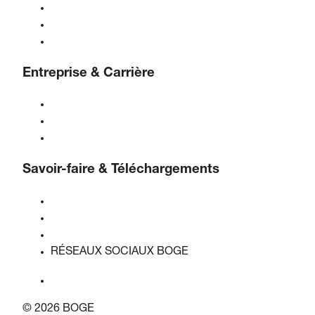
Traitement de l'air comprimé
Contrôles
Solutions & Industries
Entreprise & Carrière
À propos de BOGE
BOGE international
Emplois chez BOGE
Savoir-faire & Téléchargements
Qualité & certifications
Fiches de données de sécurité
Déclaration sur l'acte de l'UE sur les données
RÉSEAUX SOCIAUX BOGE
© 2026 BOGE