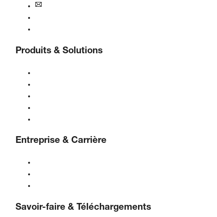
bogebenelux@boge.com
Assistance 24/7
Contact
Produits & Solutions
Compresseurs
Générateurs de gaz
Traitement de l'air comprimé
Contrôles
Solutions & Industries
Entreprise & Carrière
À propos de BOGE
BOGE international
Emplois chez BOGE
Savoir-faire & Téléchargements