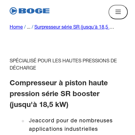
Home
/
...
/
Surpresseur série SR (jusqu'à 18,5 kW)
SPÉCIALISÉ POUR LES HAUTES PRESSIONS DE
DÉCHARGE
Compresseur à piston haute
pression série SR booster
(jusqu'à 18,5 kW)
Je
accord pour de nombreuses
applications industrielles