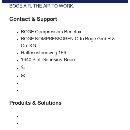
BOGE AIR. THE AIR TO WORK.
Contact & Support
BOGE Compressors Benelux
BOGE KOMPRESSOREN Otto Boge GmbH &
Co. KG
Hallesesteenweg 156
1640 Sint-Genesius-Rode
+31 251 - 652434
bogebenelux@boge.com
Assistance 24/7
Contact
Produits & Solutions
Compresseurs
Générateurs de gaz