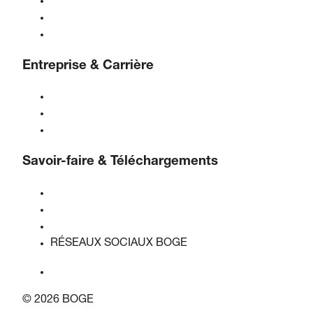
Traitement de l'air comprimé
Contrôles
Solutions & Industries
Entreprise & Carrière
À propos de BOGE
BOGE international
Emplois chez BOGE
Savoir-faire & Téléchargements
Qualité & certifications
Fiches de données de sécurité
Déclaration sur l'acte de l'UE sur les données
RÉSEAUX SOCIAUX BOGE
© 2026 BOGE