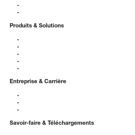
Assistance 24/7
Contact
Produits & Solutions
Compresseurs
Générateurs de gaz
Traitement de l'air comprimé
Contrôles
Solutions & Industries
Entreprise & Carrière
À propos de BOGE
BOGE international
Emplois chez BOGE
Savoir-faire & Téléchargements