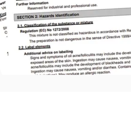
PULATION SÛRE
données de sécurité (FDS) ?
position et ingrédients
sques et dangers potentiels pour la santé
de protection, manipulation, stockage
rgence