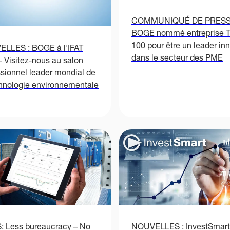
COMMUNIQUÉ DE PRESS
BOGE nommé entreprise 
100 pour être un leader in
LLES : BOGE à l'IFAT
dans le secteur des PME
– Visitez-nous au salon
ssionnel leader mondial de
chnologie environnementale
 Less bureaucracy – No
NOUVELLES : InvestSmart