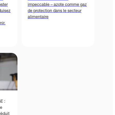
oster
impeccable – azote comme gaz
duisez
de protection dans le secteur
alimentaire
nir.
E :
te
éduit