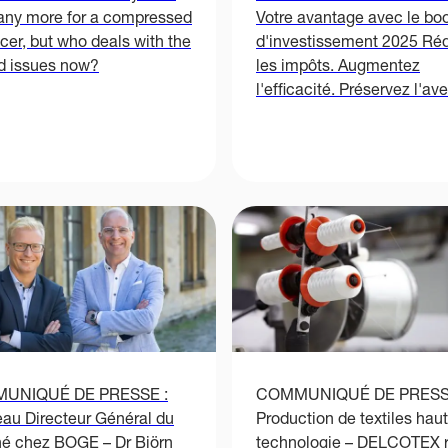
any more for a compressed
Votre avantage avec le bo
ficer, but who deals with the
d'investissement 2025 Ré
ed issues now?
les impôts. Augmentez
l'efficacité. Préservez l'ave
UNIQUÉ DE PRESSE :
COMMUNIQUÉ DE PRESS
au Directeur Général du
Production de textiles hau
é chez BOGE – Dr Björn
technologie – DELCOTEX r