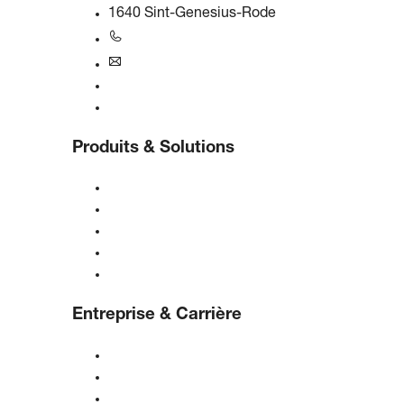
1640 Sint-Genesius-Rode
+31 251 - 652434
bogebenelux@boge.com
Assistance 24/7
Contact
Produits & Solutions
Compresseurs
Générateurs de gaz
Traitement de l'air comprimé
Contrôles
Solutions & Industries
Entreprise & Carrière
À propos de BOGE
BOGE international
Emplois chez BOGE