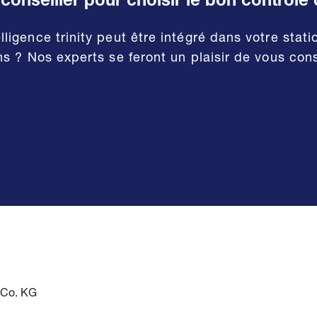
nseiller pour choisir le bon contrôle 
igence trinity peut être intégré dans votre stati
 ? Nos experts se feront un plaisir de vous consei
Co. KG