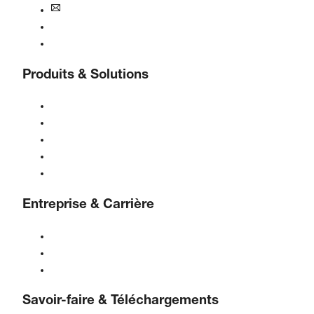
bogebenelux@boge.com
Assistance 24/7
Contact
Produits & Solutions
Compresseurs
Générateurs de gaz
Traitement de l'air comprimé
Contrôles
Solutions & Industries
Entreprise & Carrière
À propos de BOGE
BOGE international
Emplois chez BOGE
Savoir-faire & Téléchargements