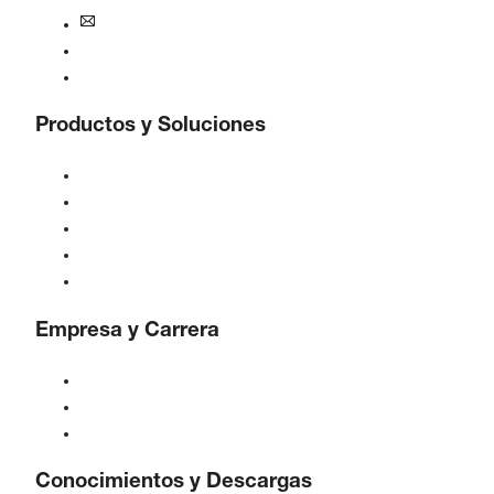
iberica@boge.com
Línea de ayuda BOGE
Contacto
Productos y Soluciones
Compresores
Generadores de gas
Tratamiento de aire comprimido
Controles
Soluciones e Industrias
Empresa y Carrera
Acerca de BOGE
BOGE internacional
Empleos en BOGE
Conocimientos y Descargas