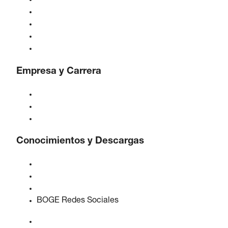
Compresores
Generadores de gas
Tratamiento de aire comprimido
Controles
Soluciones e Industrias
Empresa y Carrera
Acerca de BOGE
BOGE internacional
Empleos en BOGE
Conocimientos y Descargas
Calidad y certificaciones
Hojas de Datos de Seguridad
Declaración sobre la Ley de datos de la UE
BOGE Redes Sociales