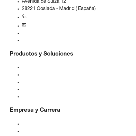
Avenida de Suiza 12
28221 Coslada - Madrid ( España)
+34 916573505
iberica@boge.com
Línea de ayuda BOGE
Contacto
Productos y Soluciones
Compresores
Generadores de gas
Tratamiento de aire comprimido
Controles
Soluciones e Industrias
Empresa y Carrera
Acerca de BOGE
BOGE internacional