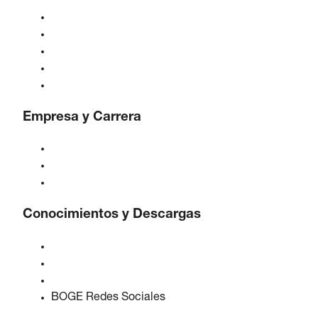
Compresores
Generadores de gas
Tratamiento de aire comprimido
Controles
Soluciones e Industrias
Empresa y Carrera
Acerca de BOGE
BOGE internacional
Empleos en BOGE
Conocimientos y Descargas
Calidad y certificaciones
Hojas de Datos de Seguridad
Declaración sobre la Ley de datos de la UE
BOGE Redes Sociales