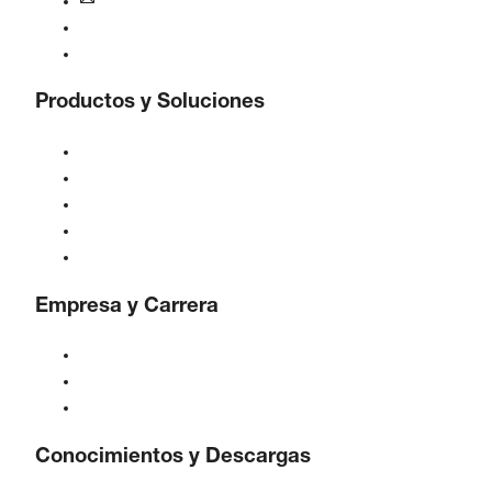
iberica@boge.com
Línea de ayuda BOGE
Contacto
Productos y Soluciones
Compresores
Generadores de gas
Tratamiento de aire comprimido
Controles
Soluciones e Industrias
Empresa y Carrera
Acerca de BOGE
BOGE internacional
Empleos en BOGE
Conocimientos y Descargas