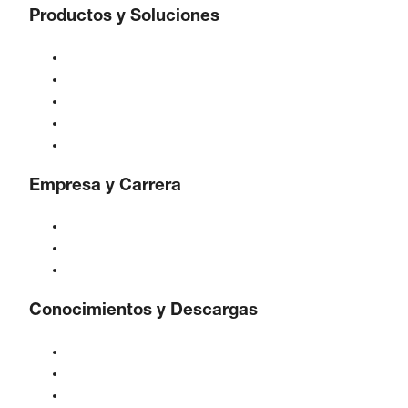
Productos y Soluciones
Compresores
Generadores de gas
Tratamiento de aire comprimido
Controles
Soluciones e Industrias
Empresa y Carrera
Acerca de BOGE
BOGE internacional
Empleos en BOGE
Conocimientos y Descargas
Calidad y certificaciones
Hojas de Datos de Seguridad
Declaración sobre la Ley de datos de la UE