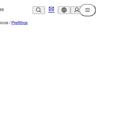
as
nicos
/
Prefiltros