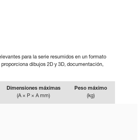
elevantes para la serie resumidos en un formato
le proporciona dibujos 2D y 3D, documentación,
Dimensiones máximas
Peso máximo
(
A × P × A mm
)
(
kg
)