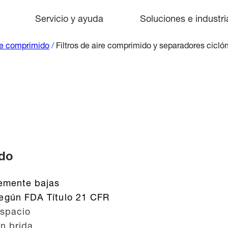
Servicio y ayuda
Soluciones e industri
re comprimido
/
Filtros de aire comprimido y separadores cicló
ido
temente bajas
egún FDA Título 21 CFR
espacio
n brida