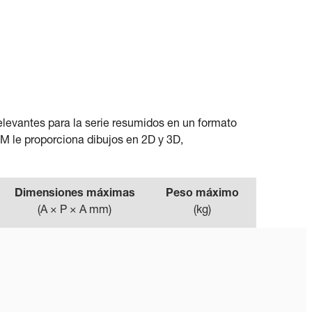
elevantes para la serie resumidos en un formato
IM le proporciona dibujos en 2D y 3D,
Dimensiones máximas
Peso máximo
(
A × P × A mm
)
(
kg
)