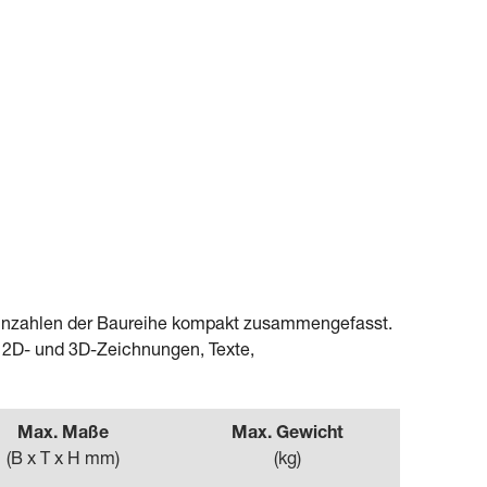
Kennzahlen der Baureihe kompakt zusammengefasst.
– 2D- und 3D-Zeichnungen, Texte,
Max. Maße
Max. Gewicht
(
B x T x H mm
)
(
kg
)