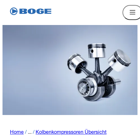
Home
/
...
/
Kolbenkompressoren Übersicht