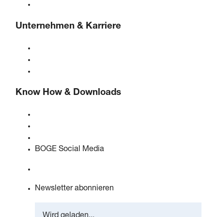
Lösungen & Branchen
Unternehmen & Karriere
Über BOGE
BOGE international
Karriere bei BOGE
Know How & Downloads
Qualität & Zertifizierungen
Sicherheitsdatenblätter
EU Data Act Erklärung
BOGE Social Media
Newsletter abonnieren
Wird geladen...