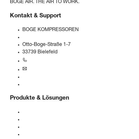
BOGE AIR. THE AIR TO WORK.
Kontakt & Support
BOGE KOMPRESSOREN
Otto-Boge-Straße 1-7
33739 Bielefeld
+49 5206 601-0
info@boge.de
24/7 Helpline
Kontaktformular
Produkte & Lösungen
Kompressoren
Gasgeneratoren
Druckluftaufbereitung
Steuerungen