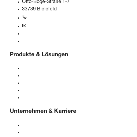
Otto-Boge-Straße 1-7
33739 Bielefeld
+49 5206 601-0
info@boge.de
24/7 Helpline
Kontaktformular
Produkte & Lösungen
Kompressoren
Gasgeneratoren
Druckluftaufbereitung
Steuerungen
Lösungen & Branchen
Unternehmen & Karriere
Über BOGE
BOGE international