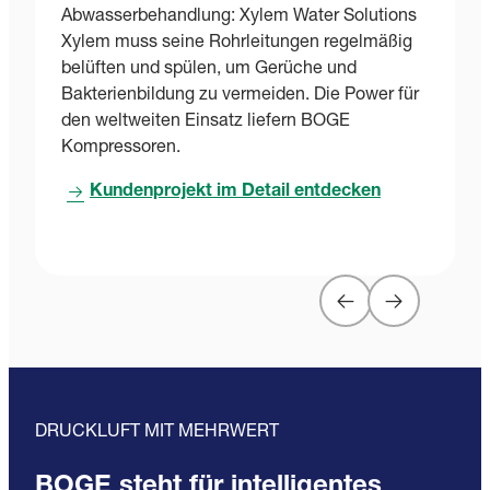
Abwasserbehandlung: Xylem Water Solutions
K
Xylem muss seine Rohrleitungen regelmäßig
B
belüften und spülen, um Gerüche und
G
Bakterienbildung zu vermeiden. Die Power für
S
den weltweiten Einsatz liefern BOGE
W
Kompressoren.
Kundenprojekt im Detail entdecken
DRUCKLUFT MIT MEHRWERT
BOGE steht für intelligentes