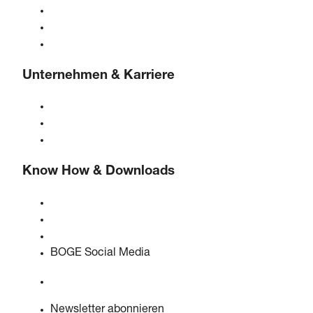
Druckluftaufbereitung
Steuerungen
Lösungen & Branchen
Unternehmen & Karriere
Über BOGE
BOGE international
Karriere bei BOGE
Know How & Downloads
Qualität & Zertifizierungen
Sicherheitsdatenblätter
EU Data Act Erklärung
BOGE Social Media
Newsletter abonnieren