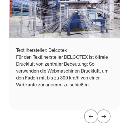
Textilhersteller: Delcotex
W
Für den Textilhersteller DELCOTEX ist ölfreie
D
Druckluft von zentraler Bedeutung: So
S
verwenden die Webmaschinen Druckluft, um
den Faden mit bis zu 300 km/h von einer
S
Webkante zur anderen zu schießen.
o
E