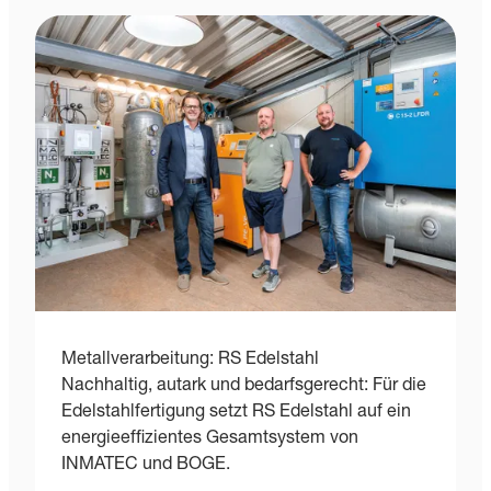
Metallverarbeitung: RS Edelstahl
I
Nachhaltig, autark und bedarfsgerecht: Für die
K
Edelstahlfertigung setzt RS Edelstahl auf ein
d
energieeffizientes Gesamtsystem von
d
INMATEC und BOGE.