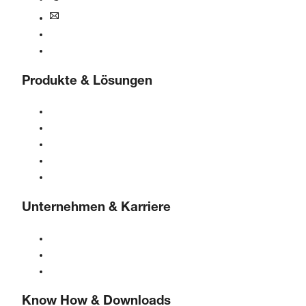
info@boge.de
24/7 Helpline
Kontaktformular
Produkte & Lösungen
Kompressoren
Gasgeneratoren
Druckluftaufbereitung
Steuerungen
Lösungen & Branchen
Unternehmen & Karriere
Über BOGE
BOGE international
Karriere bei BOGE
Know How & Downloads